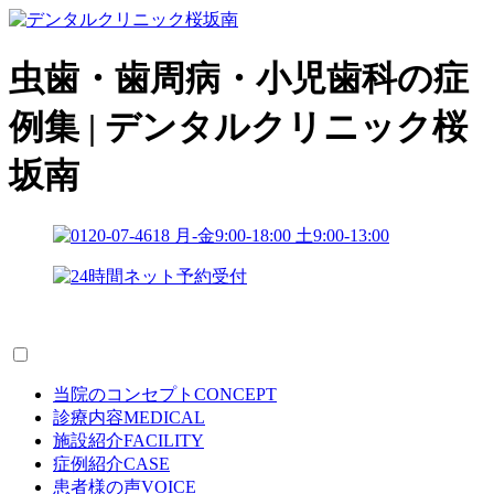
虫歯・歯周病・小児歯科の症
例集 | デンタルクリニック桜
坂南
当院のコンセプト
CONCEPT
診療内容
MEDICAL
施設紹介
FACILITY
症例紹介
CASE
患者様の声
VOICE