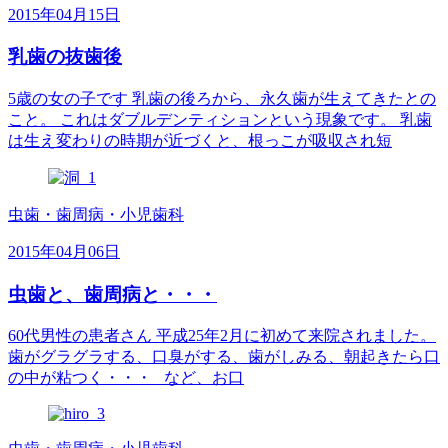
2015年04月15日
乳歯の抜歯後
5歳の女の子です 乳歯の後ろから、永久歯が生えてきたとの
こと。 これはダブルデンティションという現象です。 乳歯
は生え変わりの時期が近づくと、根っこが吸収され短
虫歯・歯周病・小児歯科
2015年04月06日
虫歯と、歯周病と・・・
60代男性の患者さん 平成25年2月に初めて来院されました。
歯がグラグラする、口臭がする、歯がしみる、朝起きたら口
の中が粘つく・・・ など、お口