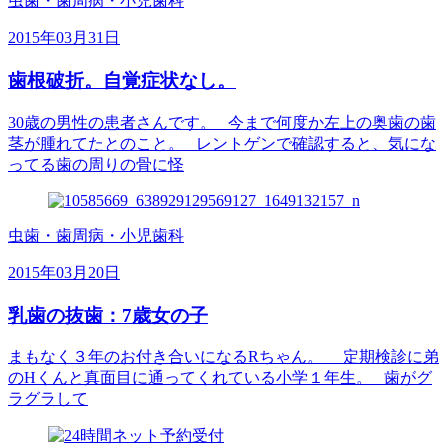
虫歯・歯周病・小児歯科
2015年03月31日
歯根破折。自覚症状なし。
30歳の男性の患者さんです。 今まで何度か左上の奥歯の歯
茎が腫れてたとのこと。 レントゲンで確認すると、気にな
ってる歯の周りの骨に怪
虫歯・歯周病・小児歯科
2015年03月20日
乳歯の抜歯：7歳女の子
まもなく３年のお付き合いになるRちゃん。 定期検診に弟
のHくんと真面目に通ってくれている小学１年生。 歯がグ
ラグラして