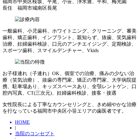
福岡市中央区桜坂、平尾、小笹、浄水通、平和、梅光園
長住 福岡市城南区長尾
一般歯科、小児歯科、ホワイトニング、クリーニング、審美
歯科、矯正歯科、インプラント、親知らず、抜歯、笑気歯科
治療、妊婦歯科検診、口元のアンチエイジング、定期検診、
スポーツ歯科、スマイルデンチャー、Vkids
お子様連れ（子連れ）OK、個室での治療、痛みの少ない治
療（笑気治療）、抜歯の専門家、矯正の専門家、大学病院提
携、駐車場あり、キッズスペースあり、全顎レントゲン、口
腔内写真、CT(三次元)、妊婦歯科検診、接客・接遇
女性院長による丁寧なカウンセリングと、きめ細やかな治療
を行なっている福岡市中央区小笹エリアの歯医者です。
HOME
|
当院のコンセプト