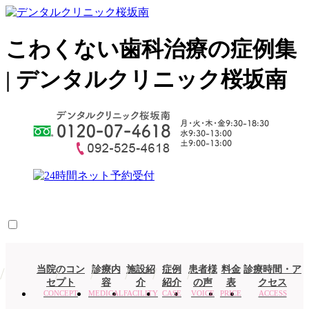
こわくない歯科治療の症例集
| デンタルクリニック桜坂南
当院のコン
診療内
施設紹
症例
患者様
料金
診療時間・ア
セプト
容
介
紹介
の声
表
クセス
CONCEPT
MEDICAL
FACILITY
CASE
VOICE
PRICE
ACCESS