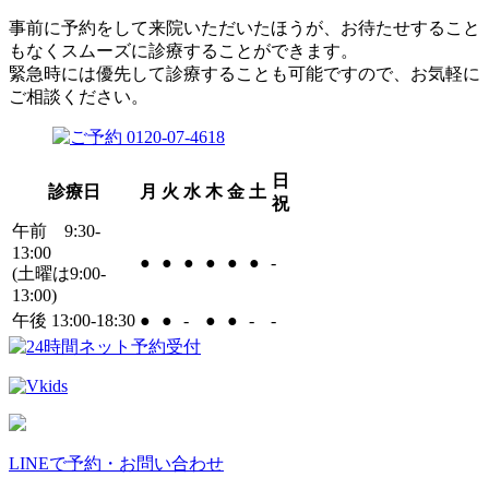
事前に予約をして来院いただいたほうが、お待たせすること
もなくスムーズに診療することができます。
緊急時には優先して診療することも可能ですので、お気軽に
ご相談ください。
日
診療日
月
火
水
木
金
土
祝
午前 9:30-
13:00
●
●
●
●
●
●
-
(土曜は9:00-
13:00)
午後 13:00-18:30
●
●
-
●
●
-
-
LINEで予約・お問い合わせ