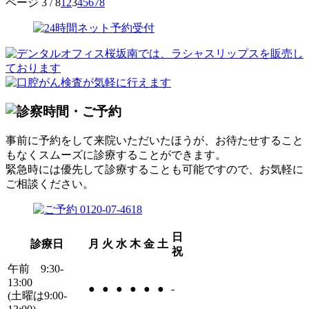
ページ 3 / 8
1
2
3
4
5
6
7
8
事前に予約をして来院いただいたほうが、お待たせすること
もなくスムーズに診療することができます。
緊急時には優先して診療することも可能ですので、お気軽に
ご相談ください。
日
診療日
月
火
水
木
金
土
祝
午前 9:30-
13:00
●
●
●
●
●
●
-
(土曜は9:00-