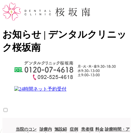
お知らせ | デンタルクリニッ
ク桜坂南
当院のコン
診療内
施設紹
症例
患者様
料金
診療時間・ア