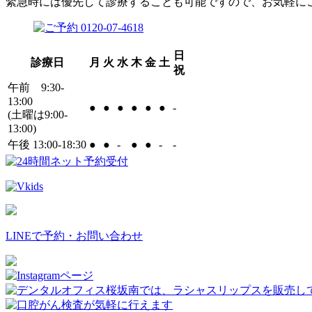
緊急時には優先して診療することも可能ですので、お気軽に
日
診療日
月
火
水
木
金
土
祝
午前 9:30-
13:00
●
●
●
●
●
●
-
(土曜は9:00-
13:00)
午後 13:00-18:30
●
●
-
●
●
-
-
LINEで予約・お問い合わせ