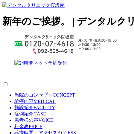
新年のご挨拶。 | デンタルク
当院のコンセプト
CONCEPT
診療内容
MEDICAL
施設紹介
FACILITY
症例紹介
CASE
患者様の声
VOICE
料金表
PRICE
診療時間・アクセス
ACCESS