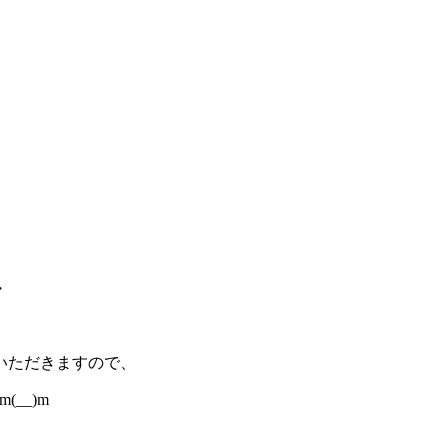
・
。
いただきますので、
__)m