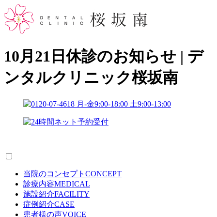
10月21日休診のお知らせ | デ
ンタルクリニック桜坂南
当院のコンセプト
CONCEPT
診療内容
MEDICAL
施設紹介
FACILITY
症例紹介
CASE
患者様の声
VOICE