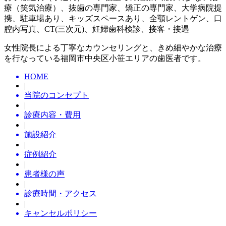
療（笑気治療）、抜歯の専門家、矯正の専門家、大学病院提
携、駐車場あり、キッズスペースあり、全顎レントゲン、口
腔内写真、CT(三次元)、妊婦歯科検診、接客・接遇
女性院長による丁寧なカウンセリングと、きめ細やかな治療
を行なっている福岡市中央区小笹エリアの歯医者です。
HOME
|
当院のコンセプト
|
診療内容・費用
|
施設紹介
|
症例紹介
|
患者様の声
|
診療時間・アクセス
|
キャンセルポリシー