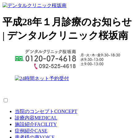
平成28年１月診療のお知らせ
| デンタルクリニック桜坂南
当院のコンセプト
CONCEPT
診療内容
MEDICAL
施設紹介
FACILITY
症例紹介
CASE
患者様の声
VOICE