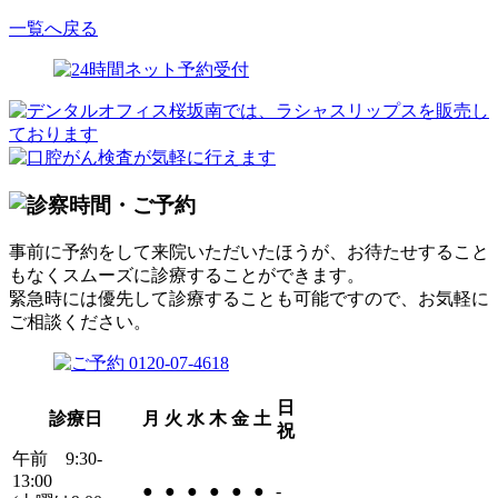
一覧へ戻る
事前に予約をして来院いただいたほうが、お待たせすること
もなくスムーズに診療することができます。
緊急時には優先して診療することも可能ですので、お気軽に
ご相談ください。
日
診療日
月
火
水
木
金
土
祝
午前 9:30-
13:00
●
●
●
●
●
●
-